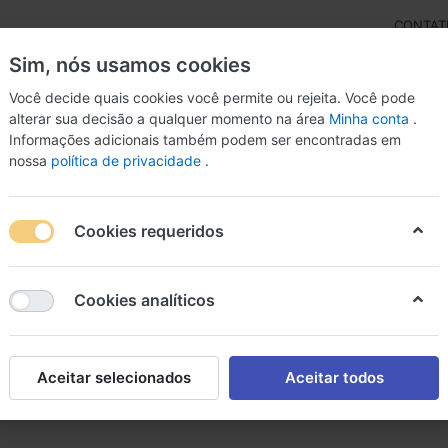
CONTAT
Sim, nós usamos cookies
Você decide quais cookies você permite ou rejeita. Você pode
alterar sua decisão a qualquer momento na área
Minha conta
.
Informações adicionais também podem ser encontradas em
izador Ozônio
Medicamentos
Genéricos
Saúde
B
nossa
política de privacidade
.
tantes
Cookies requeridos
dratantes
Cookies analíticos
Aceitar selecionados
Aceitar todos