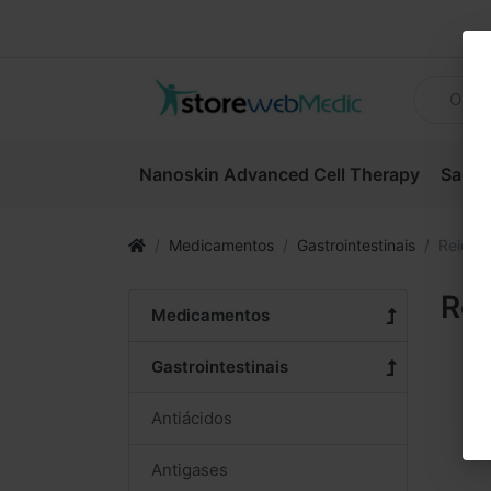
Nanoskin Advanced Cell Therapy
Sanit
Medicamentos
Gastrointestinais
Reidra
Rei
Medicamentos
Gastrointestinais
Antiácidos
Antigases