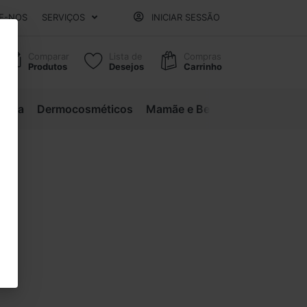
E-NOS
SERVIÇOS
INICIAR SESSÃO
Comparar
Lista de
Compras
Produtos
Desejos
Carrinho
eleza
Dermocosméticos
Mamãe e Bebê