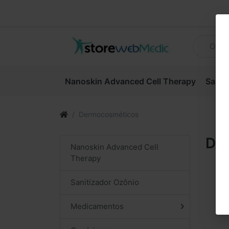
Nanoskin Advanced Cell Therapy
Sanit
Dermocosméticos
De
Nanoskin Advanced Cell
Therapy
Sanitizador Ozônio
Medicamentos