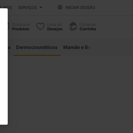
E-NOS
SERVIÇOS
INICIAR SESSÃO
Comparar
Lista de
Compras
Produtos
Desejos
Carrinho
eleza
Dermocosméticos
Mamãe e Bebê