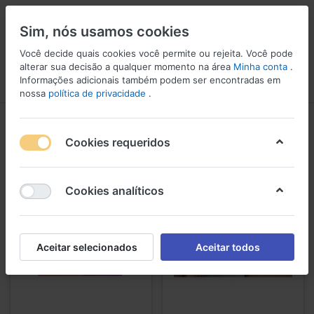
Sim, nós usamos cookies
Você decide quais cookies você permite ou rejeita. Você pode
alterar sua decisão a qualquer momento na área
Minha conta
.
Informações adicionais também podem ser encontradas em
Menu
Iniciar sessão
Comparar
Lista de Desejos
Carrinho
nossa
política de privacidade
.
Alergias e Infecções
Cookies requeridos
1-5
de
5
Cookies analíticos
Aceitar selecionados
Aceitar todos