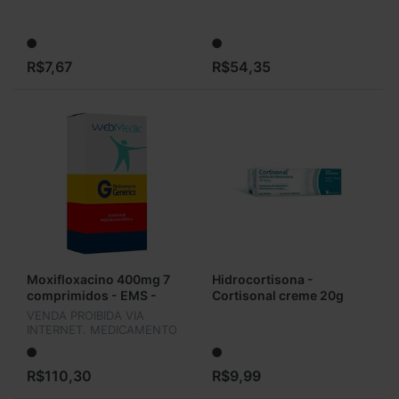
Comprimidos
R$7,67
R$54,35
Moxifloxacino 400mg 7
Hidrocortisona -
comprimidos - EMS -
Cortisonal creme 20g
Genérico
VENDA PROIBIDA VIA
INTERNET. MEDICAMENTO
SUJEITO A CONTROLE
ESPECIAL MEDIANTE A
RETENÇÃO DE
R$110,30
R$9,99
RECEITUÁRIO SIMPLES DE